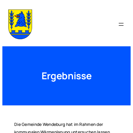
Zum
Inhalt
springen
Ergebnisse
Die Gemeinde Wendeburg hat im Rahmen der
kommunalen Wärmeplanung untersuchen lassen,